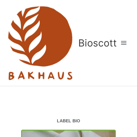
Aller
Men
au
princ
contenu
Bioscott
LABEL BIO