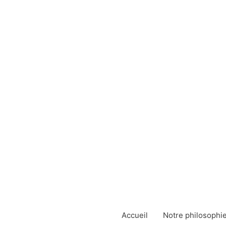
Aller
au
contenu
Accueil
Notre philosophi